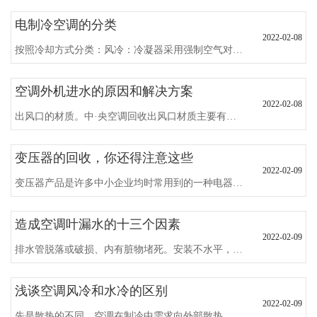
电制冷空调的分类
2022-02-08
按照冷却方式分类：风冷：冷凝器采用强制空气对流的方式进行换热，家用空调基本上都是这种，风冷空调又有单冷型和热泵型两种，单冷型顾名思义只可以夏天制冷，热泵型既可以夏天制冷又可以冬天制热。
空调外机进水的原因和解决方案
2022-02-08
出风口的材质。中·央空调回收出风口材质主要有木质材料、铝合金材料和ABS材料三种，由于性价比高，价格适中等因素，很多家庭都是采用的铝合金材料的风口，但需要注意的是在夏天制冷时，送风温度过低、施工时保温没有做好，铝合金材料风口则容易产生结露的现象。
变压器的回收，你还得注意这些
2022-02-09
变压器产品是许多中小企业均时常用到的一种电器设备，但一旦达到报废年限企业发展必须不断进行及时更换，更换下来的变压器设备管理企业文化往往可以通过学习专·业的回收变压器机构来进行分析处理。
造成空调叶漏水的十三个因素
2022-02-09
排水管脱落或破损、内有脏物堵死。安装不水平，蛇行布管易出现这种虹吸实验现象，水无法进行排除。
浅谈空调风冷和水冷的区别
2022-02-09
先是散热的不同，空调在制冷中需求向外部散热。常见的家庭用小型中·央空调和普通家庭用空调多为空冷，从外机出来的风比拟热。另一方面，水冷是供水塔需求水循环的散热，相对来说水冷散热比空冷效率要高得多。